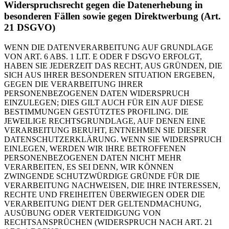
Widerspruchsrecht gegen die Datenerhebung in
besonderen Fällen sowie gegen Direktwerbung (Art.
21 DSGVO)
WENN DIE DATENVERARBEITUNG AUF GRUNDLAGE
VON ART. 6 ABS. 1 LIT. E ODER F DSGVO ERFOLGT,
HABEN SIE JEDERZEIT DAS RECHT, AUS GRÜNDEN, DIE
SICH AUS IHRER BESONDEREN SITUATION ERGEBEN,
GEGEN DIE VERARBEITUNG IHRER
PERSONENBEZOGENEN DATEN WIDERSPRUCH
EINZULEGEN; DIES GILT AUCH FÜR EIN AUF DIESE
BESTIMMUNGEN GESTÜTZTES PROFILING. DIE
JEWEILIGE RECHTSGRUNDLAGE, AUF DENEN EINE
VERARBEITUNG BERUHT, ENTNEHMEN SIE DIESER
DATENSCHUTZERKLÄRUNG. WENN SIE WIDERSPRUCH
EINLEGEN, WERDEN WIR IHRE BETROFFENEN
PERSONENBEZOGENEN DATEN NICHT MEHR
VERARBEITEN, ES SEI DENN, WIR KÖNNEN
ZWINGENDE SCHUTZWÜRDIGE GRÜNDE FÜR DIE
VERARBEITUNG NACHWEISEN, DIE IHRE INTERESSEN,
RECHTE UND FREIHEITEN ÜBERWIEGEN ODER DIE
VERARBEITUNG DIENT DER GELTENDMACHUNG,
AUSÜBUNG ODER VERTEIDIGUNG VON
RECHTSANSPRÜCHEN (WIDERSPRUCH NACH ART. 21