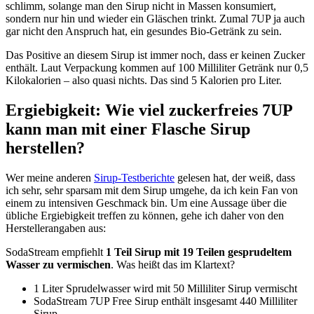
schlimm, solange man den Sirup nicht in Massen konsumiert,
sondern nur hin und wieder ein Gläschen trinkt. Zumal 7UP ja auch
gar nicht den Anspruch hat, ein gesundes Bio-Getränk zu sein.
Das Positive an diesem Sirup ist immer noch, dass er keinen Zucker
enthält. Laut Verpackung kommen auf 100 Milliliter Getränk nur 0,5
Kilokalorien – also quasi nichts. Das sind 5 Kalorien pro Liter.
Ergiebigkeit: Wie viel zuckerfreies 7UP
kann man mit einer Flasche Sirup
herstellen?
Wer meine anderen
Sirup-Testberichte
gelesen hat, der weiß, dass
ich sehr, sehr sparsam mit dem Sirup umgehe, da ich kein Fan von
einem zu intensiven Geschmack bin. Um eine Aussage über die
übliche Ergiebigkeit treffen zu können, gehe ich daher von den
Herstellerangaben aus:
SodaStream empfiehlt
1 Teil Sirup mit 19 Teilen gesprudeltem
Wasser zu vermischen
. Was heißt das im Klartext?
1 Liter Sprudelwasser wird mit 50 Milliliter Sirup vermischt
SodaStream 7UP Free Sirup enthält insgesamt 440 Milliliter
Sirup