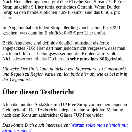
Nach Herstellerangaben ergibt eine Flasche SodaStream 7UP Free
Sirup ungefähr 9 Liter fertig gemischtes Getränk. Wenn Du den
Sirup zu den handelsüblichen 4,99 € kaufst, sind das 0,56 € pro
Liter.
Im Angebot habe ich den Sirup allerdings auch schon für 3,99 €
gesehen, was dann im Endeffekt 0,45 € pro Liter ergibt.
Beide Angebote sind definitiv deutlich günstiger als fertig
abgepacktes 7UP. Hier darf man jedoch nicht vergessen, dass man
auch noch für das Leitungswasser und die Kohlensäure zahlt.
Nichtsdestotrotz erhältst Du hier ein
sehr günstiges Süßgetränk
.
Hinweis: Der Preis kann natürlich von Supermarkt zu Supermarkt
und Region zu Region variieren. Ich bilde hier ab, wie es bei mir in
der Gegend ist.
Über diesen Testbericht
Ich habe mir den SodaStream 7UP Free Sirup von meinem eigenen
Geld gekauft. Der Testbericht spiegelt meine subjektive Meinung
nach dem Konsum zahlreicher Gläser 7UP Free wider.
Das könnte Dich auch interessieren:
Warum sollte man niemals mit
Sirup sprudeln?